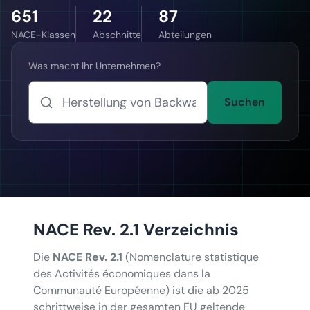
651
22
87
NACE-Klassen
Abschnitte
Abteilungen
Was macht Ihr Unternehmen?
Suchen
NACE Rev. 2.1 Verzeichnis
Die
NACE Rev. 2.1
(Nomenclature statistique
des Activités économiques dans la
Communauté Européenne) ist die ab 2025
schrittweise in der gesamten EU geltende