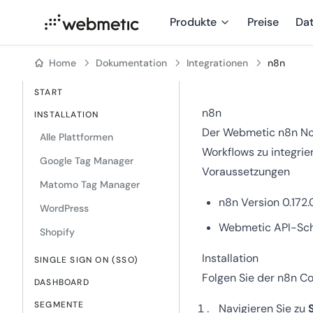
Produkte
Preise
Da
Home
Dokumentation
Integrationen
n8n
START
n8n
INSTALLATION
Der Webmetic n8n Nod
Alle Plattformen
Workflows zu integrie
Google Tag Manager
Voraussetzungen
Matomo Tag Manager
n8n Version 0.172.
WordPress
Webmetic API-Schl
Shopify
Installation
SINGLE SIGN ON (SSO)
Folgen Sie der n8n C
DASHBOARD
SEGMENTE
Navigieren Sie zu