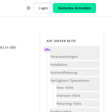
Login
Kostenlos Anmelden
AUF DIESER SEITE
kt in n8n
n8n
Voraussetzungen
Installation
Authentifizierung
Verfügbare Operationen
New Visits
Intensive Visits
Returning Visits
Konfiguration