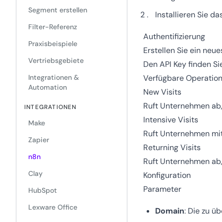
Segment erstellen
Installieren Sie d
Filter-Referenz
Authentifizierung
Praxisbeispiele
Erstellen Sie ein neu
Vertriebsgebiete
Den API Key finden S
Integrationen &
Verfügbare Operatio
Automation
New Visits
Ruft Unternehmen ab,
INTEGRATIONEN
Intensive Visits
Make
Ruft Unternehmen mi
Zapier
Returning Visits
n8n
Ruft Unternehmen ab,
Clay
Konfiguration
Parameter
HubSpot
Lexware Office
Domain
: Die zu ü