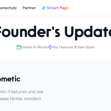
tenschutz
Partner
Smart Page
Founder's Updat
Einmal im Monat
Nur Features
Kein Spam
bmetic
etic-Features und wie
lease Notes, sondern