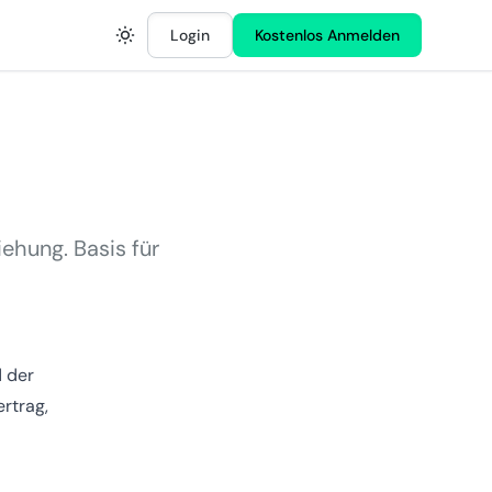
Login
Kostenlos Anmelden
hung. Basis für
d der
rtrag,