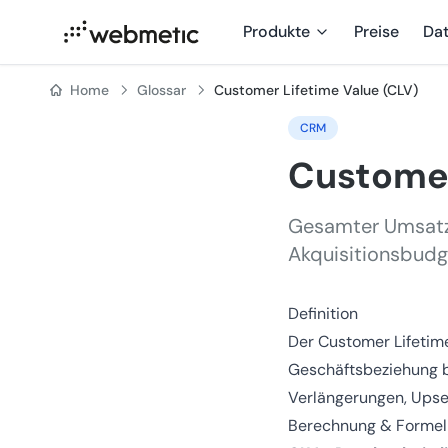
Produkte
Preise
Da
Home
Glossar
Customer Lifetime Value (CLV)
CRM
Customer
Gesamter Umsatz 
Akquisitionsbudg
Definition
Der Customer Lifetim
Geschäftsbeziehung br
Verlängerungen, Upsel
Berechnung & Formel