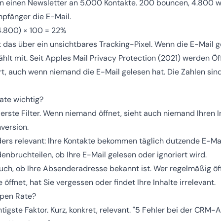
en einen Newsletter an 5.000 Kontakte. 200 bouncen, 4.800 w
pfänger die E-Mail.
4.800) × 100 = 22%
t das über ein unsichtbares Tracking-Pixel. Wenn die E-Mail ge
ählt mit. Seit Apples Mail Privacy Protection (2021) werden Ö
rt, auch wenn niemand die E-Mail gelesen hat. Die Zahlen si
ate wichtig?
erste Filter. Wenn niemand öffnet, sieht auch niemand Ihren In
nversion.
ers relevant: Ihre Kontakte bekommen täglich dutzende E-Mail
enbruchteilen, ob Ihre E-Mail gelesen oder ignoriert wird.
uch, ob Ihre Absenderadresse bekannt ist. Wer regelmäßig öff
 öffnet, hat Sie vergessen oder findet Ihre Inhalte irrelevant.
Open Rate?
tigste Faktor. Kurz, konkret, relevant. "5 Fehler bei der CRM-A